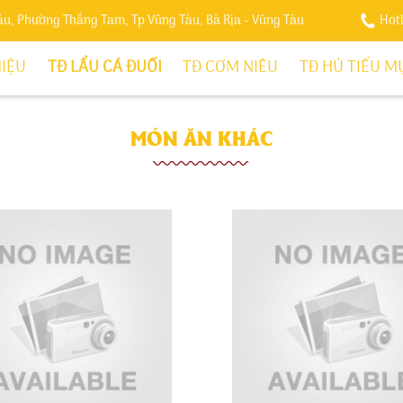
Sáu, Phường Thắng Tam, Tp Vũng Tàu, Bà Rịa - Vũng Tàu
Hot
HIỆU
TĐ LẨU CÁ ĐUỐI
TĐ CƠM NIÊU
TĐ HỦ TIẾU M
MÓN ĂN KHÁC