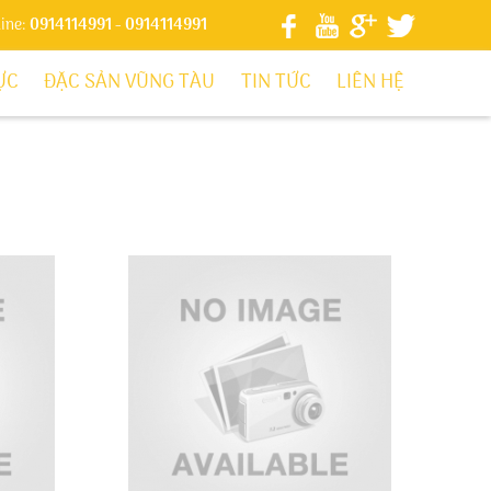
line:
0914114991
- 0914114991
ỰC
ĐẶC SẢN VŨNG TÀU
TIN TỨC
LIÊN HỆ