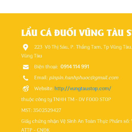
LẨU CÁ ĐUỐI VŨNG TÀU 
223 Võ Thị Sáu, P. Thắng Tam, Tp Vũng Tàu, 
Vũng Tàu
Điện thoại:
0914 114 991
Email:
pinpin.hanhphuoc@gmail.com
Website:
http://vungtaustop.com/
thuộc công ty TNHH TM - DV FOOD STOP
MST: 3502529427
Giấy chứng nhận Vệ Sinh An Toàn Thực Phẩm số:
ATTP - CNĐK