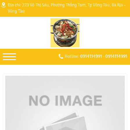
Địa chỉ: 223 Võ Thị Sáu, Phường Thắng Tam, Tp Vũng Tàu, Bà Rịa -
Vũng Tàu
Hotline:
0914114991
- 0914114991