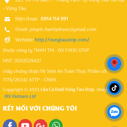
223 Võ Thị Sáu, P. Thắng Tam, Tp Vũng Tàu, Bà Rịa
- Vũng Tàu
Điện thoại:
0914 114 991
Email:
pinpin.hanhphuoc@gmail.com
Website:
http://vungtaustop.com/
thuộc công ty TNHH TM - DV FOOD STOP
MST: 3502529427
Giấy chứng nhận Vệ Sinh An Toàn Thực Phẩm số:
1176/2024/ ATTP - CNĐK
Copyright © 2022
Lẩu Cá Đuối Vũng Tàu Stop
.
Designed by
IBS Vietnam Ltd
.
KẾT NỐI VỚI CHÚNG TÔI