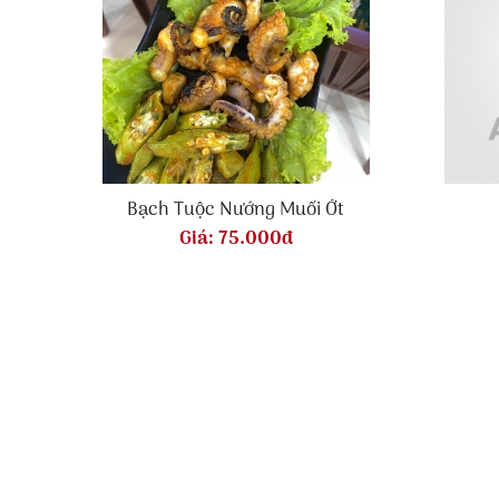
Bạch Tuộc Nướng Muối Ớt
Giá:
75.000đ
LẨU CÁ ĐUỐI VŨNG TÀU STOP
223 Võ Thị Sáu, P. Thắng Tam, Tp Vũng Tàu, 