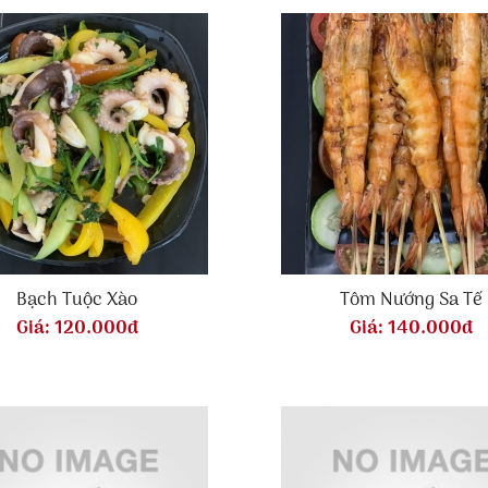
Bạch Tuộc Xào
Tôm Nướng Sa Tế
Giá:
120.000đ
Giá:
140.000đ