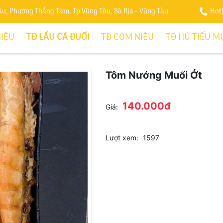
Sáu, Phường Thắng Tam, Tp Vũng Tàu, Bà Rịa - Vũng Tàu
Hot
HIỆU
TĐ LẨU CÁ ĐUỐI
TĐ CƠM NIÊU
TĐ HỦ TIẾU M
Tôm Nướng Muối Ớt
140.000đ
Giá:
Lượt xem:
1597