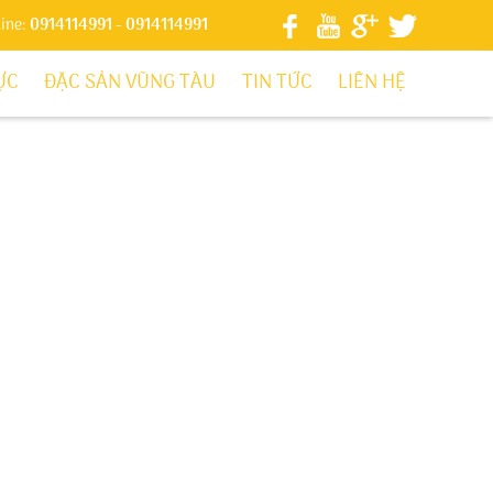
line:
0914114991
- 0914114991
ỰC
ĐẶC SẢN VŨNG TÀU
TIN TỨC
LIÊN HỆ