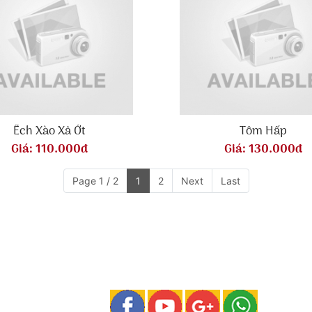
Ếch Xào Xả Ớt
Tôm Hấp
Giá:
110.000đ
Giá:
130.000đ
Page 1 / 2
1
2
Next
Last
KẾT NỐI VỚI CHÚNG TÔI
Bà Rịa -